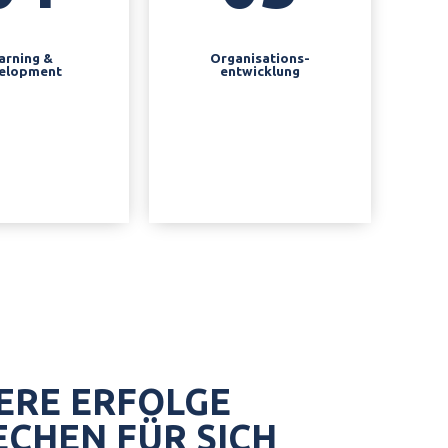
arning &
Organisations­­
elopment
entwicklung
rning &
lopment:
Organisations-
entwicklung
beiter­
cklung
Verantwortungs­
rn
übernahme
etenz­
stärken durch
ERE ERFOLGE
gement
klare Aufgaben-
ECHEN FÜR SICH
matik von
und Rollen­profile