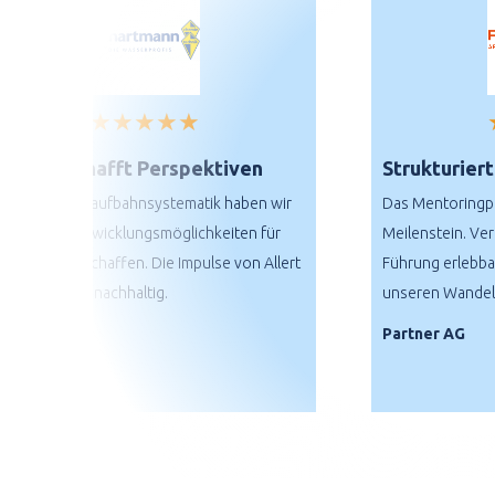
engagem
anpassung und
fördern
Softskills
Für attrak
Profes­sionelle
Rahmen­
Bewerbungsgespräche
★
★
★
★
★
★
★
★
bedingun
Fundierte Ent­
sorgen
scheidung
schafft Perspektiven
Strukturiert in die 
Sinnvolle
Nach­haltiges On­
n Laufbahnsystematik haben wir
Das Mentoringprogramm war
Mitarbeite
boarding
Entwicklungsmöglichkeiten für
Meilenstein. Verantwortung
gespräch
schaffen. Die Impulse von Allert
Führung erlebbar. Ein starke
en nachhaltig.
unseren Wandel.
MEHR
MEH
n
Partner AG
ik