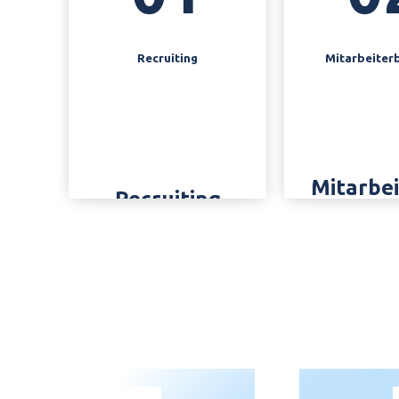
Recruiting
Mitarbeiter
Mitarbe
Recruiting
Arbeitgeb
Professioneller
positionie
Bewerbungs­
Unsere St
prozess mit
als Arbeit
klarer
auf den P
Rollenverteilung
gebracht
Aussage­kräftiges
Durch Ein
Anforderungs­
Mitarbeite
profil inkl. Kultur­